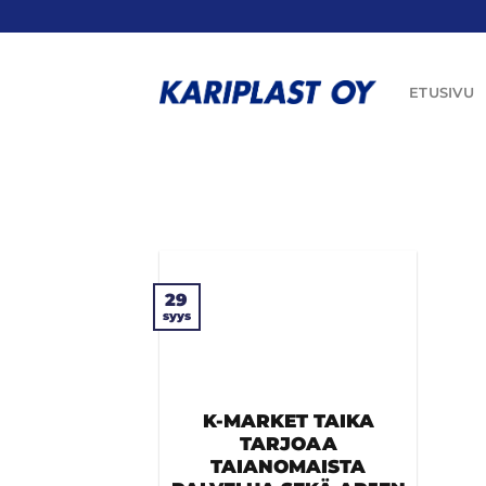
Skip
to
content
ETUSIVU
29
syys
K-MARKET TAIKA
TARJOAA
TAIANOMAISTA