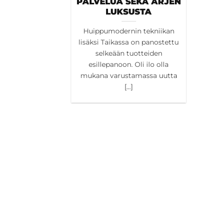
PALVELUA SEKÄ ARJEN
LUKSUSTA
Huippumodernin tekniikan
lisäksi Taikassa on panostettu
selkeään tuotteiden
esillepanoon. Oli ilo olla
mukana varustamassa uutta
[...]