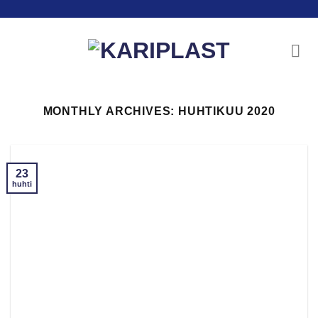
Skip
to
content
MONTHLY ARCHIVES:
HUHTIKUU 2020
23
huhti