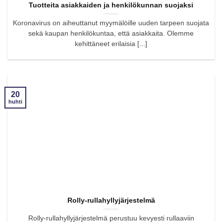
Tuotteita asiakkaiden ja henkilökunnan suojaksi
Koronavirus on aiheuttanut myymälöille uuden tarpeen suojata
sekä kaupan henkilökuntaa, että asiakkaita. Olemme
kehittäneet erilaisia [...]
20
huhti
Rolly-rullahyllyjärjestelmä
Rolly-rullahyllyjärjestelmä perustuu kevyesti rullaaviin