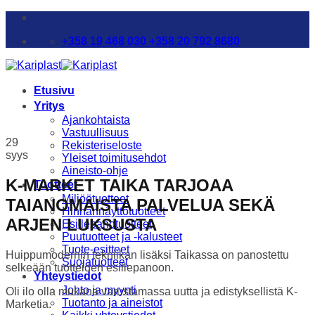
Skip
to
+358 19 468 030 +358 20 792 8680
content
Etusivu
Yritys
Ajankohtaista
Vastuullisuus
29
Rekisteriseloste
syys
Yleiset toimitusehdot
Aineisto-ohje
K-MARKET TAIKA TARJOAA
Tuotteet
Miljöötuotteet
TAIANOMAISTA PALVELUA SEKÄ
Hinnannäyttötuotteet
ARJEN LUKSUSTA
Esillepanotuotteet
Puutuotteet ja -kalusteet
Tuote-esitteet
Huippumodernin tekniikan lisäksi Taikassa on panostettu
Suojatuotteet
selkeään tuotteiden esillepanoon.
Yhteystiedot
Johto ja myynti
Oli ilo olla mukana varustamassa uutta ja edistyksellistä K-
Tuotanto ja aineistot
Marketia.