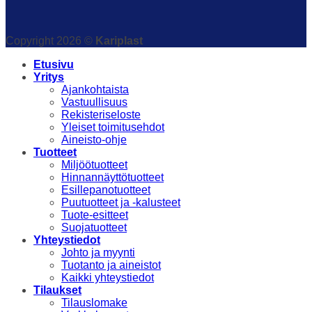
Copyright 2026 ©
Kariplast
Etusivu
Yritys
Ajankohtaista
Vastuullisuus
Rekisteriseloste
Yleiset toimitusehdot
Aineisto-ohje
Tuotteet
Miljöötuotteet
Hinnannäyttötuotteet
Esillepanotuotteet
Puutuotteet ja -kalusteet
Tuote-esitteet
Suojatuotteet
Yhteystiedot
Johto ja myynti
Tuotanto ja aineistot
Kaikki yhteystiedot
Tilaukset
Tilauslomake