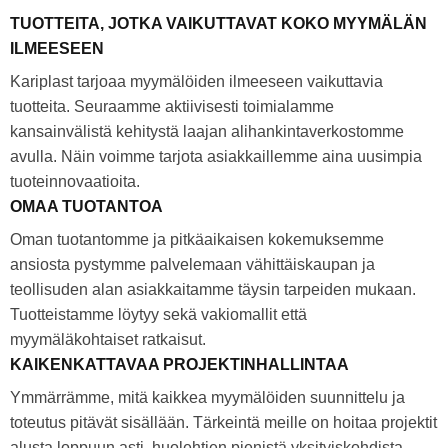
TUOTTEITA, JOTKA VAIKUTTAVAT KOKO MYYMÄLÄN
ILMEESEEN
Kariplast tarjoaa myymälöiden ilmeeseen vaikuttavia
tuotteita. Seuraamme aktiivisesti toimialamme
kansainvälistä kehitystä laajan alihankintaverkostomme
avulla. Näin voimme tarjota asiakkaillemme aina uusimpia
tuoteinnovaatioita.
OMAA TUOTANTOA
Oman tuotantomme ja pitkäaikaisen kokemuksemme
ansiosta pystymme palvelemaan vähittäiskaupan ja
teollisuden alan asiakkaitamme täysin tarpeiden mukaan.
Tuotteistamme löytyy sekä vakiomallit että
myymäläkohtaiset ratkaisut.
KAIKENKATTAVAA PROJEKTINHALLINTAA
Ymmärrämme, mitä kaikkea myymälöiden suunnittelu ja
toteutus pitävät sisällään. Tärkeintä meille on hoitaa projektit
alusta loppuun asti, huolehtien pienistä yksityiskohdista