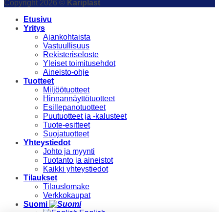
Copyright 2026 ©
Kariplast
Etusivu
Yritys
Ajankohtaista
Vastuullisuus
Rekisteriseloste
Yleiset toimitusehdot
Aineisto-ohje
Tuotteet
Miljöötuotteet
Hinnannäyttötuotteet
Esillepanotuotteet
Puutuotteet ja -kalusteet
Tuote-esitteet
Suojatuotteet
Yhteystiedot
Johto ja myynti
Tuotanto ja aineistot
Kaikki yhteystiedot
Tilaukset
Tilauslomake
Verkkokaupat
Suomi
English