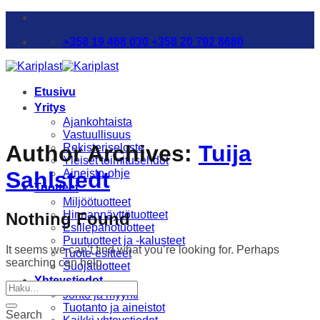
Skip
to
+358 19 468 030 +358 20 792 8680
content
Etusivu
Yritys
Ajankohtaista
Vastuullisuus
Author Archives:
Tuija
Rekisteriseloste
Yleiset toimitusehdot
Aineisto-ohje
Sahlstedt
Tuotteet
Miljöötuotteet
Hinnannäyttötuotteet
Nothing Found
Esillepanotuotteet
Puutuotteet ja -kalusteet
It seems we can’t find what you’re looking for. Perhaps
Tuote-esitteet
searching can help.
Suojatuotteet
Yhteystiedot
Johto ja myynti
Tuotanto ja aineistot
Search