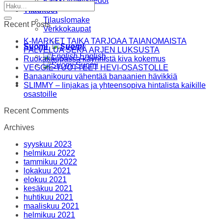
Kaikki yhteystiedot
Tilaukset
Tilauslomake
Recent Posts
Verkkokaupat
K-MARKET TAIKA TARJOAA TAIANOMAISTA
Suomi
PALVELUA SEKÄ ARJEN LUKSUSTA
English
Ruokakaupassa käynnistä kiva kokemus
Suomi
VEGGIE-TUOTTEET HEVI-OSASTOLLE
Banaanikouru vähentää banaanien hävikkiä
SLIMMY – linjakas ja yhteensopiva hintalista kaikille
osastoille
Recent Comments
Archives
syyskuu 2023
helmikuu 2022
tammikuu 2022
lokakuu 2021
elokuu 2021
kesäkuu 2021
huhtikuu 2021
maaliskuu 2021
helmikuu 2021