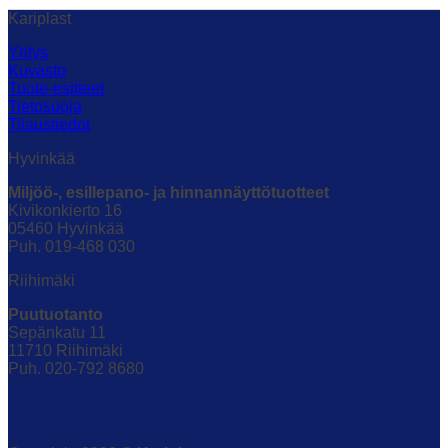
Kariplast
Yritys
Kuvasto
Tuote-esitteet
Tietosuoja
Tilaustiedot
Hyvinkää
Miljöö-, esillepano- ja hinnannäyttötuotteet
Kivikonkierto 16
05460 Hyvinkää
Puh. 019-468 030
Riihimäki
Puutuotanto
Sepänkatu 11
11710 Riihimäki
Puh. 020-792 8680