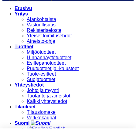
Etusivu
Yritys
Ajankohtaista
Vastuullisuus
Rekisteriseloste
Yleiset toimitusehdot
Aineisto-ohje
Tuotteet
Miljöötuotteet
Hinnannäyttötuotteet
Esillepanotuotteet
Puutuotteet ja -kalusteet
Tuote-esitteet
Suojatuotteet
Yhteystiedot
Johto ja myynti
Tuotanto ja aineistot
Kaikki yhteystiedot
Tilaukset
Tilauslomake
Verkkokaupat
Suomi
English
Suomi