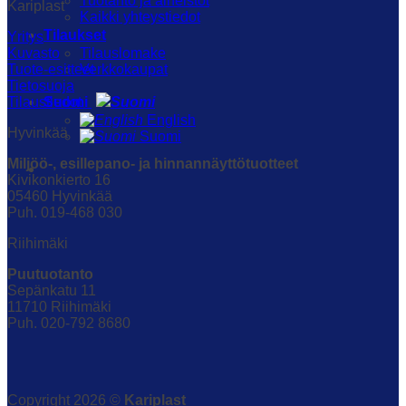
Tuotanto ja aineistot
Kariplast
Kaikki yhteystiedot
Tilaukset
Yritys
Tilauslomake
Kuvasto
Verkkokaupat
Tuote-esitteet
Tietosuoja
Suomi
Tilaustiedot
English
Hyvinkää
Suomi
Miljöö-, esillepano- ja hinnannäyttötuotteet
Kivikonkierto 16
05460 Hyvinkää
Puh. 019-468 030
Riihimäki
Puutuotanto
Sepänkatu 11
11710 Riihimäki
Puh. 020-792 8680
Copyright 2026 ©
Kariplast