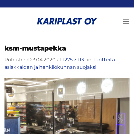
Skip
to
content
ksm-mustapekka
Published
23.04.2020
at
1275 × 1131
in
Tuotteita
asiakkaiden ja henkilökunnan suojaksi