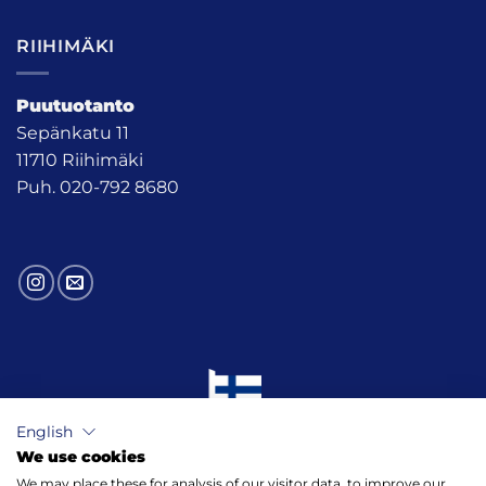
RIIHIMÄKI
Puutuotanto
Sepänkatu 11
11710 Riihimäki
Puh. 020-792 8680
English
We use cookies
We may place these for analysis of our visitor data, to improve our