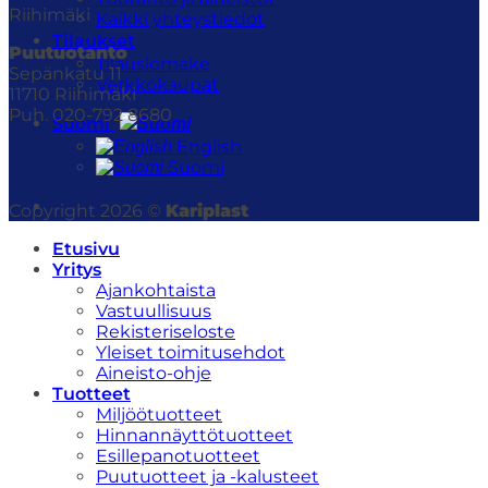
Riihimäki
Kaikki yhteystiedot
Tilaukset
Puutuotanto
Tilauslomake
Sepänkatu 11
Verkkokaupat
11710 Riihimäki
Puh. 020-792 8680
Suomi
English
Suomi
Copyright 2026 ©
Kariplast
Etusivu
Yritys
Ajankohtaista
Vastuullisuus
Rekisteriseloste
Yleiset toimitusehdot
Aineisto-ohje
Tuotteet
Miljöötuotteet
Hinnannäyttötuotteet
Esillepanotuotteet
Puutuotteet ja -kalusteet