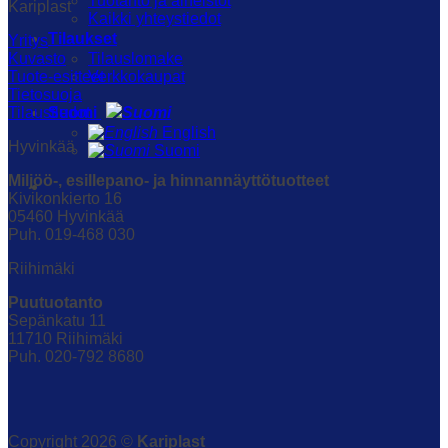
Tuotanto ja aineistot
Kariplast
Kaikki yhteystiedot
Tilaukset
Yritys
Tilauslomake
Kuvasto
Verkkokaupat
Tuote-esitteet
Tietosuoja
Suomi
Tilaustiedot
English
Hyvinkää
Suomi
Miljöö-, esillepano- ja hinnannäyttötuotteet
Kivikonkierto 16
05460 Hyvinkää
Puh. 019-468 030
Riihimäki
Puutuotanto
Sepänkatu 11
11710 Riihimäki
Puh. 020-792 8680
Copyright 2026 ©
Kariplast