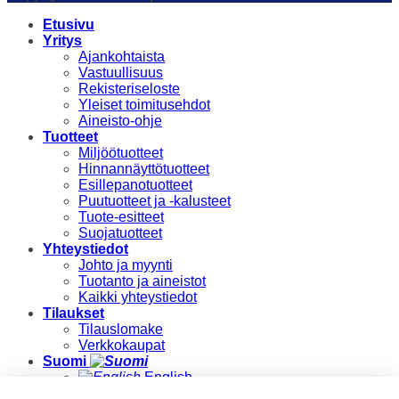
Etusivu
Yritys
Ajankohtaista
Vastuullisuus
Rekisteriseloste
Yleiset toimitusehdot
Aineisto-ohje
Tuotteet
Miljöötuotteet
Hinnannäyttötuotteet
Esillepanotuotteet
Puutuotteet ja -kalusteet
Tuote-esitteet
Suojatuotteet
Yhteystiedot
Johto ja myynti
Tuotanto ja aineistot
Kaikki yhteystiedot
Tilaukset
Tilauslomake
Verkkokaupat
Suomi
English
Suomi