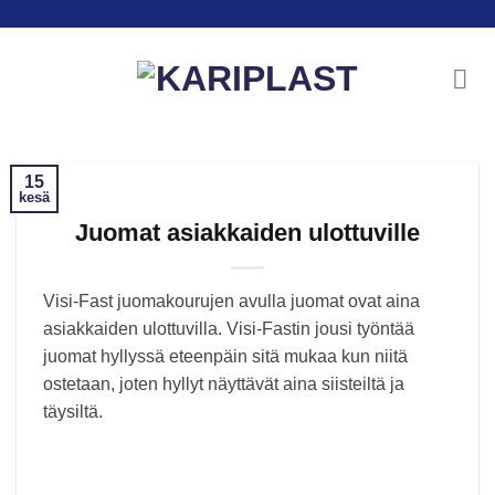
Skip
to
content
15
kesä
Juomat asiakkaiden ulottuville
Visi-Fast juomakourujen avulla juomat ovat aina
asiakkaiden ulottuvilla. Visi-Fastin jousi työntää
juomat hyllyssä eteenpäin sitä mukaa kun niitä
ostetaan, joten hyllyt näyttävät aina siisteiltä ja
täysiltä.