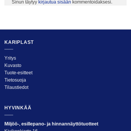
Sinun täytyy
kirjautua sisään
kommentoidaksesi.
KARIPLAST
Yritys
Kuvasto
Tuote-esitteet
Tietosuoja
Tilaustiedot
HYVINKÄÄ
Miljöö-, esillepano- ja hinnannäyttötuotteet