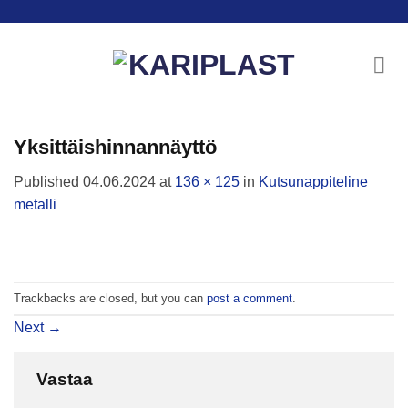
Skip
to
content
Yksittäishinnannäyttö
Published
04.06.2024
at
136 × 125
in
Kutsunappiteline
metalli
Trackbacks are closed, but you can
post a comment
.
Next
→
Vastaa