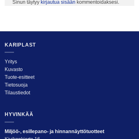
Sinun täytyy
kirjautua sisään
kommentoidaksesi.
KARIPLAST
Yritys
Kuvasto
Tuote-esitteet
Tietosuoja
Tilaustiedot
HYVINKÄÄ
Miljöö-, esillepano- ja hinnannäyttötuotteet