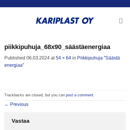
Skip
to
content
piikkipuhuja_68x90_säästäenergiaa
Published
06.03.2024
at
54 × 64
in
Piikkipuhuja ”Säästä
energiaa”
Trackbacks are closed, but you can
post a comment
.
←
Previous
Vastaa