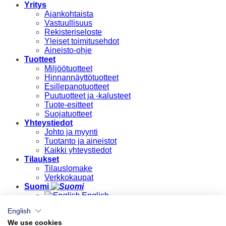
Yritys
Ajankohtaista
Vastuullisuus
Rekisteriseloste
Yleiset toimitusehdot
Aineisto-ohje
Tuotteet
Miljöötuotteet
Hinnannäyttötuotteet
Esillepanotuotteet
Puutuotteet ja -kalusteet
Tuote-esitteet
Suojatuotteet
Yhteystiedot
Johto ja myynti
Tuotanto ja aineistot
Kaikki yhteystiedot
Tilaukset
Tilauslomake
Verkkokaupat
Suomi
English
Suomi
English
Kirjaudu
We use cookies