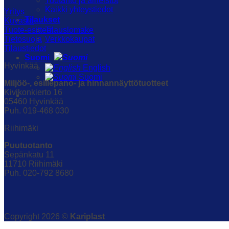
Tuotanto ja aineistot
Kaikki yhteystiedot
Yritys
Tilaukset
Kuvasto
Tilauslomake
Tuote-esitteet
Verkkokaupat
Tietosuoja
Tilaustiedot
Suomi
Hyvinkää
English
Suomi
Miljöö-, esillepano- ja hinnannäyttötuotteet
Kivikonkierto 16
05460 Hyvinkää
Puh. 019-468 030
Riihimäki
Puutuotanto
Sepänkatu 11
11710 Riihimäki
Puh. 020-792 8680
Copyright 2026 ©
Kariplast