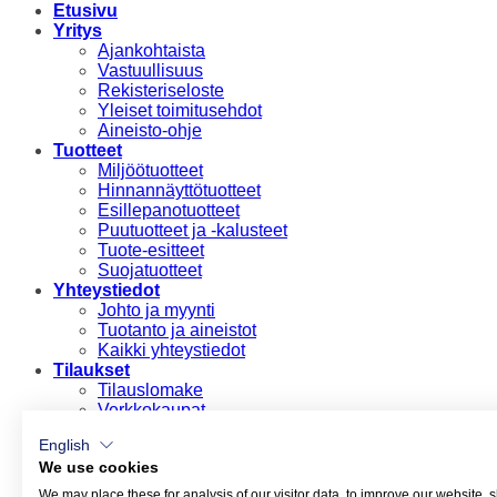
Etusivu
Yritys
Ajankohtaista
Vastuullisuus
Rekisteriseloste
Yleiset toimitusehdot
Aineisto-ohje
Tuotteet
Miljöötuotteet
Hinnannäyttötuotteet
Esillepanotuotteet
Puutuotteet ja -kalusteet
Tuote-esitteet
Suojatuotteet
Yhteystiedot
Johto ja myynti
Tuotanto ja aineistot
Kaikki yhteystiedot
Tilaukset
Tilauslomake
Verkkokaupat
Suomi
English
English
We use cookies
Suomi
We may place these for analysis of our visitor data, to improve our website,