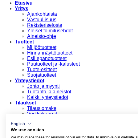
Etusivu
Yritys
Ajankohtaista
Vastuullisuus
Rekisteriseloste
Yleiset toimitusehdot
Aineisto-ohje
Tuotteet
Miljöötuotteet
Hinnannäyttötuotteet
Esillepanotuotteet
Puutuotteet ja -kalusteet
Tuote-esitteet
Suojatuotteet
Yhteystiedot
Johto ja myynti
Tuotanto ja aineistot
Kaikki yhteystiedot
Tilaukset
Tilauslomake
Verkkokaupat
Suomi
English
English
We use cookies
Suomi
We may place these for analysis of our visitor data, to improve our website,