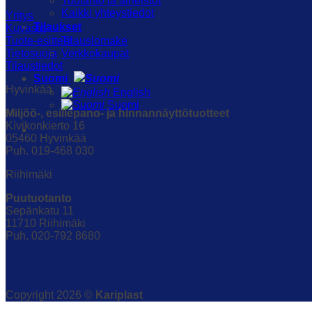
Tuotanto ja aineistot
Kaikki yhteystiedot
Yritys
Tilaukset
Kuvasto
Tilauslomake
Tuote-esitteet
Verkkokaupat
Tietosuoja
Tilaustiedot
Suomi
Hyvinkää
English
Suomi
Miljöö-, esillepano- ja hinnannäyttötuotteet
Kivikonkierto 16
05460 Hyvinkää
Puh. 019-468 030
Riihimäki
Puutuotanto
Sepänkatu 11
11710 Riihimäki
Puh. 020-792 8680
Copyright 2026 ©
Kariplast