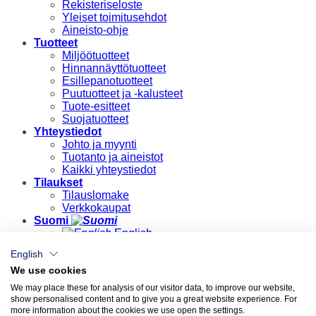
Rekisteriseloste
Yleiset toimitusehdot
Aineisto-ohje
Tuotteet
Miljöötuotteet
Hinnannäyttötuotteet
Esillepanotuotteet
Puutuotteet ja -kalusteet
Tuote-esitteet
Suojatuotteet
Yhteystiedot
Johto ja myynti
Tuotanto ja aineistot
Kaikki yhteystiedot
Tilaukset
Tilauslomake
Verkkokaupat
Suomi
English
Suomi
English
We use cookies
Kirjaudu
We may place these for analysis of our visitor data, to improve our website,
Vaaditaan
show personalised content and to give you a great website experience. For
Käyttäjätunnus tai sähköpostiosoite
*
more information about the cookies we use open the settings.