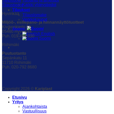
Tuotanto ja aineistot
Tietosuoja
Kaikki yhteystiedot
Tilaustiedot
Tilaukset
Hyvinkää
Tilauslomake
Verkkokaupat
Miljöö-, esillepano- ja hinnannäyttötuotteet
Kivikonkierto 16
Suomi
05460 Hyvinkää
English
Puh. 019-468 030
Suomi
Riihimäki
Puutuotanto
Sepänkatu 11
11710 Riihimäki
Puh. 020-792 8680
Copyright 2026 ©
Kariplast
Etusivu
Yritys
Ajankohtaista
Vastuullisuus