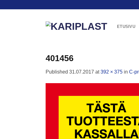
Skip
to
content
ETUSIVU
401456
Published
31.07.2017
at
392 × 375
in
C-pr